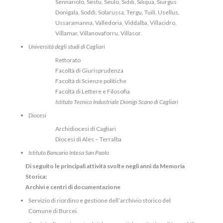
Sennariolo, Sestu, Seulo, Siddi, Siliqua, Siurgus
Donigala, Soddì, Solarussa, Tergu, Tuili, Usellus,
Ussaramanna, Valledoria, Viddalba, Villacidro,
Villamar, Villanovaforru, Villasor.
Università degli studi di Cagliari
Rettorato
Facoltà di Giurisprudenza
Facoltà di Scienze politiche
Facoltà di Lettere e Filosofia
Istituto Tecnico Industriale Dionigi Scano di Cagliari
Diocesi
Archidiocesi di Cagliari
Diocesi di Ales – Terralba
Istituto Bancario Intesa San Paolo
Di seguito le principali attività svolte negli anni da Memoria
Storica:
Archivi e centri di documentazione
Servizio di riordino e gestione dell’archivio storico del
Comune di Burcei.