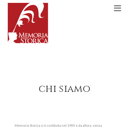
Na
chi siamo
Memoria Storica si è costituita nel 1985 e da allora, senza