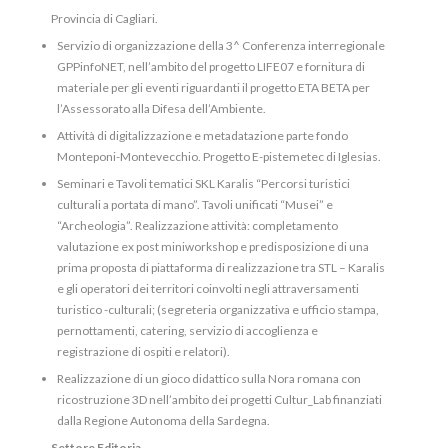
Provincia di Cagliari.
Servizio di organizzazione della 3^ Conferenza interregionale
GPPinfoNET, nell’ambito del progetto LIFE07 e fornitura di
materiale per gli eventi riguardanti il progetto ETA BETA per
l’Assessorato alla Difesa dell’Ambiente.
Attività di digitalizzazione e metadatazione parte fondo
Monteponi-Montevecchio. Progetto E-pistemetec di Iglesias.
Seminari e Tavoli tematici SKL Karalis “Percorsi turistici
culturali a portata di mano”. Tavoli unificati “Musei” e
“Archeologia”. Realizzazione attività: completamento
valutazione ex post miniworkshop e predisposizione di una
prima proposta di piattaforma di realizzazione tra STL – Karalis
e gli operatori dei territori coinvolti negli attraversamenti
turistico -culturali; (segreteria organizzativa e ufficio stampa,
pernottamenti, catering, servizio di accoglienza e
registrazione di ospiti e relatori).
Realizzazione di un gioco didattico sulla Nora romana con
ricostruzione 3D nell’ambito dei progetti Cultur_Lab finanziati
dalla Regione Autonoma della Sardegna.
Settore Editoria