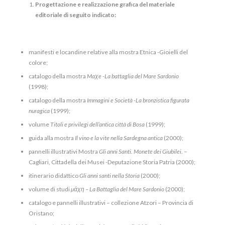
Progettazione e realizzazione grafica del materiale
editoriale di seguito indicato:
manifesti e locandine relative alla mostra Etnica -Gioielli del
colore;
catalogo della mostra
Maχe
-La battaglia del Mare Sardonio
(1998);
catalogo della mostra
Immagini e Società -La bronzistica figurata
nuragica
(1999);
volume
Titoli e privilegi dell’antica città di Bosa
(1999);
guida alla mostra
Il vino e la vite nella Sardegna antica
(2000);
pannelli illustrativi Mostra
Gli anni Santi. Monete dei Giubilei
. –
Cagliari, Cittadella dei Musei -Deputazione Storia Patria (2000);
itinerario didattico
Gli anni santi nella Storia
(2000);
volume di studi
µάχη –
La Battaglia del Mare Sardonio
(2000);
catalogo e pannelli illustrativi – collezione Atzori – Provincia di
Oristano;