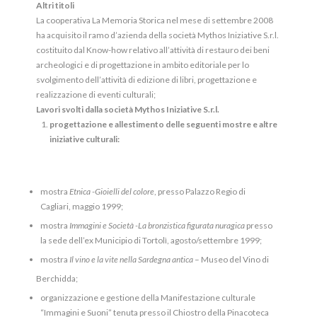
Altri titoli
La cooperativa La Memoria Storica nel mese di settembre 2008
ha acquisito il ramo d’azienda della società Mythos Iniziative S.r.l.
costituito dal Know-how relativo all’attività di restauro dei beni
archeologici e di progettazione in ambito editoriale per lo
svolgimento dell’attività di edizione di libri, progettazione e
realizzazione di eventi culturali;
Lavori svolti dalla società Mythos Iniziative S.r.l.
progettazione e allestimento delle seguenti mostre e altre
iniziative culturali:
mostra
Etnica -Gioielli del colore
, presso Palazzo Regio di
Cagliari, maggio 1999;
mostra
Immagini e Società -La bronzistica figurata nuragica
presso
la sede dell’ex Municipio di Tortolì, agosto/settembre 1999;
mostra
Il vino e la vite nella Sardegna antica
– Museo del Vino di
Berchidda;
organizzazione e gestione della Manifestazione culturale
“Immagini e Suoni” tenuta presso il Chiostro della Pinacoteca