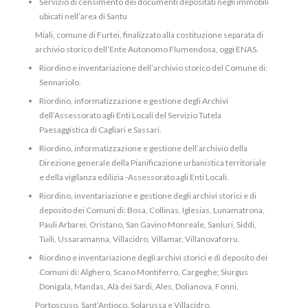
Servizio di censimento dei documenti depositati negli immobili
ubicati nell’area di Santu
Miali, comune di Furtei, finalizzato alla costituzione separata di
archivio storico dell’Ente Autonomo Flumendosa, oggi ENAS.
Riordino e inventariazione dell’archivio storico del Comune di:
Sennariolo.
Riordino, informatizzazione e gestione degli Archivi
dell’Assessorato agli Enti Locali del Servizio Tutela
Paesaggistica di Cagliari e Sassari.
Riordino, informatizzazione e gestione dell’archivio della
Direzione generale della Pianificazione urbanistica territoriale
e della vigilanza edilizia -Assessorato agli Enti Locali.
Riordino, inventariazione e gestione degli archivi storici e di
deposito dei Comuni di: Bosa, Collinas, Iglesias, Lunamatrona,
Pauli Arbarei, Oristano, San Gavino Monreale, Sanluri, Siddi,
Tuili, Ussaramanna, Villacidro, Villamar, Villanovaforru.
Riordino e inventariazione degli archivi storici e di deposito dei
Comuni di: Alghero, Scano Montiferro, Cargeghe; Siurgus
Donigala, Mandas, Alà dei Sardi, Ales, Dolianova, Fonni,
Portoscuso, Sant’Antioco, Solarussa e Villacidro.