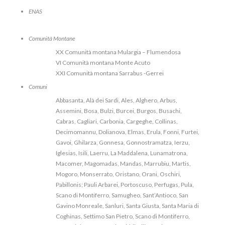
ENAS
Comunità Montane
XX Comunità montana Mulargia – Flumendosa
VI Comunità montana Monte Acuto
XXI Comunità montana Sarrabus -Gerrei
Comuni
Abbasanta, Alà dei Sardi, Ales, Alghero, Arbus,
Assemini, Bosa, Bulzi, Burcei, Burgos, Busachi,
Cabras, Cagliari, Carbonia, Cargeghe, Collinas,
Decimomannu, Dolianova, Elmas, Erula, Fonni, Furtei,
Gavoi, Ghilarza, Gonnesa, Gonnostramatza, Ierzu,
Iglesias, Isili, Laerru, La Maddalena, Lunamatrona,
Macomer, Magomadas, Mandas, Marrubiu, Martis,
Mogoro, Monserrato, Oristano, Orani, Oschiri,
Pabillonis; Pauli Arbarei, Portoscuso, Perfugas, Pula,
Scano di Montiferro, Samugheo, Sant’Antioco, San
Gavino Monreale, Sanluri, Santa Giusta, Santa Maria di
Coghinas, Settimo San Pietro, Scano di Montiferro,