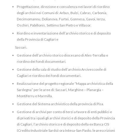
Progettazione, direzione e consulenza nei lavori di riordino
degli archivi nei Comuni di: Arbus, Bulzi, Cabras, Carbonia,
Decimomannu, Dolianova, Furtei, Gonnesa, Gavoi, Ierzu,
Oschiri, Pabillonis, Settimo San Pietro e Villasor.
Riordino e inventariazione dell’archivio storico e di deposito
della Provincia di Cagliari e
Sassari.
Gestione dell’archivio storico diocesano di Ales-Terralba e
riordino dei fondi documentari.
Gestione della sala di studio dell’archivio Arcivescovile di
Cagliari e riordino dei fondi documentari.
Realizzazione del progetto regionale “Mappa archivistica della
Sardegna” per le aree di: Sassari, Marghine – Planargia –
Montiferru e Marmilla.
Gestione del Sistema archivistico della provincia di Pisa.
Gestione di archivi per conto di terzi a favore di enti pubblici e
di privati tra i quali gli archivi storici e di deposito della Provincia
di Cagliari, l’archivio storico e di deposito della ex Banca CIS
(Credito Industriale Sardo) ora Intesa-San Paolo, le prescrizioni