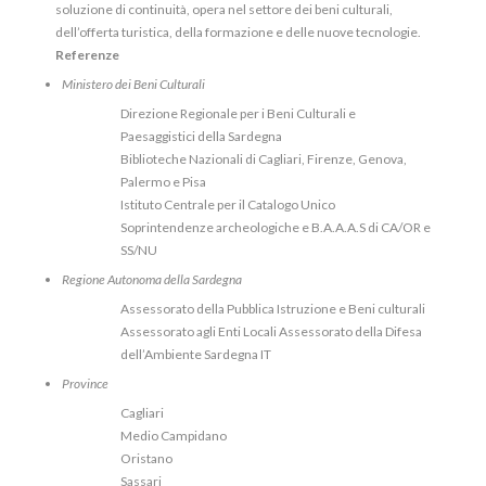
soluzione di continuità, opera nel settore dei beni culturali,
dell’offerta turistica, della formazione e delle nuove tecnologie.
Referenze
Ministero dei Beni Culturali
Direzione Regionale per i Beni Culturali e
Paesaggistici della Sardegna
Biblioteche Nazionali di Cagliari, Firenze, Genova,
Palermo e Pisa
Istituto Centrale per il Catalogo Unico
Soprintendenze archeologiche e B.A.A.A.S di CA/OR e
SS/NU
Regione Autonoma della Sardegna
Assessorato della Pubblica Istruzione e Beni culturali
Assessorato agli Enti Locali Assessorato della Difesa
dell’Ambiente Sardegna IT
Province
Cagliari
Medio Campidano
Oristano
Sassari