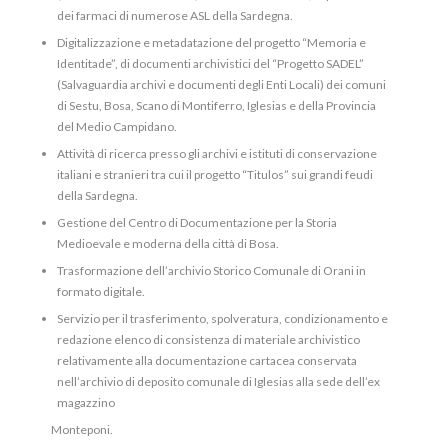
dei farmaci di numerose ASL della Sardegna.
Digitalizzazione e metadatazione del progetto “Memoria e
Identitade”, di documenti archivistici del “Progetto SADEL”
(Salvaguardia archivi e documenti degli Enti Locali) dei comuni
di Sestu, Bosa, Scano di Montiferro, Iglesias e della Provincia
del Medio Campidano.
Attività di ricerca presso gli archivi e istituti di conservazione
italiani e stranieri tra cui il progetto “Titulos” sui grandi feudi
della Sardegna.
Gestione del Centro di Documentazione per la Storia
Medioevale e moderna della città di Bosa.
Trasformazione dell’archivio Storico Comunale di Orani in
formato digitale.
Servizio per il trasferimento, spolveratura, condizionamento e
redazione elenco di consistenza di materiale archivistico
relativamente alla documentazione cartacea conservata
nell’archivio di deposito comunale di Iglesias alla sede dell’ex
magazzino
Monteponi.