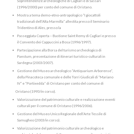
Soprintendenze archeologiche di Cagliari e di Sassari
(1996/2000) per conto del comune di Oristano.
Mostra a tema demo-etno-antropologico “I giocattoli
tradizionali dell’Alta Marmilla” allestita presso il Seminario
Tridentino di Ales, presso la
Passeggiata Coperta – Bastione Saint Remy di Cagliari e presso
il Convento dei Cappuccini a Bosa (1996/1997).
Partecipazione alla Borsa del turismo archeologico di
Paestum, presentazione di itinerari turistico-culturali in
Sardegna (2003/2007).
Gestione del Museo archeologico “Antiquarium Arborense”,
della Pinacoteca comunale e delle Torri Giudicali di “Mariano
IV” e “Portixedda” di Oristano per conto del comune di
Oristano (1993/in corso).
Valorizzazione del patrimonio culturale e realizzazione eventi
culturali per il comune di Oristano (1996/2006).
Gestione del Museo Unico Regionale dell’Arte Tessile di
Samugheo (2003/in corso).
Valorizzazione del patrimonio culturale archeologico e