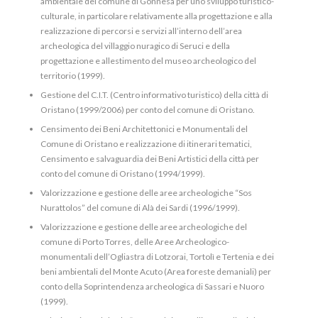
ambientale del comune di Gonnesa per uno sviluppo turistico-
culturale, in particolare relativamente alla progettazione e alla
realizzazione di percorsi e servizi all’interno dell’area
archeologica del villaggio nuragico di Seruci e della
progettazione e allestimento del museo archeologico del
territorio (1999).
Gestione del C.I.T. (Centro informativo turistico) della città di
Oristano (1999/2006) per conto del comune di Oristano.
Censimento dei Beni Architettonici e Monumentali del
Comune di Oristano e realizzazione di itinerari tematici,
Censimento e salvaguardia dei Beni Artistici della città per
conto del comune di Oristano (1994/1999).
Valorizzazione e gestione delle aree archeologiche “Sos
Nurattolos” del comune di Alà dei Sardi (1996/1999).
Valorizzazione e gestione delle aree archeologiche del
comune di Porto Torres, delle Aree Archeologico-
monumentali dell’Ogliastra di Lotzorai, Tortolì e Tertenia e dei
beni ambientali del Monte Acuto (Area foreste demaniali) per
conto della Soprintendenza archeologica di Sassari e Nuoro
(1999).