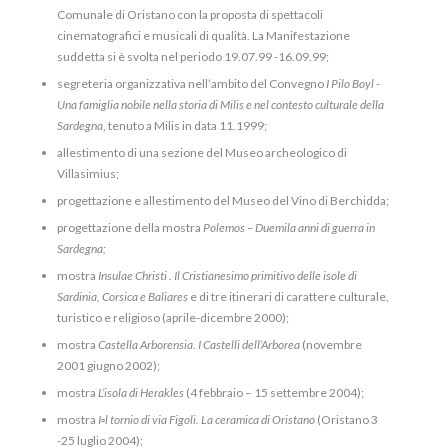
Comunale di Oristano con la proposta di spettacoli
cinematografici e musicali di qualità. La Manifestazione
suddetta si è svolta nel periodo 19.07.99 -16.09.99;
segreteria organizzativa nell’ambito del Convegno
I Pilo Boyl -
Una famiglia nobile
nella storia di Milis e nel contesto culturale della
Sardegna
, tenuto a Milis in data 11.1999;
allestimento di una sezione del Museo archeologico di
Villasimius;
progettazione e allestimento del Museo del Vino di Berchidda;
progettazione della mostra
Polemos
–
Duemila anni di guerra in
Sardegna;
mostra
Insulae Christi . Il Cristianesimo primitivo delle isole di
Sardinia, Corsica e
Baliares
e di tre itinerari di carattere culturale,
turistico e religioso (aprile-dicembre 2000);
mostra
Castella Arborensia. I Castelli dell’Arborea
(novembre
2001 giugno 2002);
mostra
L’isola di Herakles
(4 febbraio – 15 settembre 2004);
mostra
I
▫
l tornio di via Figoli. La ceramica di Oristano
(Oristano 3
-25 luglio 2004);