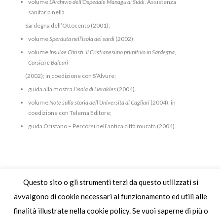
volume
L’Archivio
dell’Ospedale Managu di Siddi
. Assistenza
sanitaria nella
Sardegna dell’Ottocento (2001);
volume
Sperduta nell’isola dei sardi
(2002);
volume
Insulae Christi. Il Cristianesimo primitivo in Sardegna,
Corsica e Baleari
(2002); in coedizione con S’Alvure;
guida alla mostra
L’isola di Herakles
(2004).
volume
Note sulla storia dell’Università di Cagliari
(2004); in
coedizione con Telema Editore;
guida Oristano – Percorsi nell’antica città murata (2004).
Questo sito o gli strumenti terzi da questo utilizzati si
MEMORIA STORICA SOC.COOP.
avvalgono di cookie necessari al funzionamento ed utili alle
VIA DELL'ARTIGIANATO 18 - 09122 CAGLIARI | TEL 070241321 |
INFO@MEMORIASTORICA.EU |
finalità illustrate nella cookie policy. Se vuoi saperne di più o
POSTACERTIFICATA@PEC.MEMORIASTORICA.EU