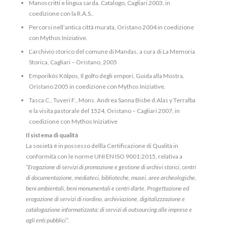
Manoscritti e lingua sarda. Catalogo, Cagliari 2003, in
coedizione con la R.A.S..
Percorsi nell’antica città murata, Oristano 2004 in coedizione
con Mythos Iniziative.
L’archivio storico del comune di Mandas, a cura di La Memoria
Storica, Cagliari – Oristano, 2005
Emporikòs Kòlpos, Il golfo degli empori, Guida alla Mostra,
Oristano 2005 in coedizione con Mythos Iniziative.
Tasca C., Tuveri F., Mons. Andrea Sanna Bisbe d.Alas y Terralba
e la visita pastorale del 1524, Oristano – Cagliari 2007, in
coedizione con Mythos Iniziative
Il sistema di qualità
La società è in possesso dellla Certificazione di Qualità in
conformità con le norme UNI EN ISO 9001:2015, relativa a
“Erogazione di servizi di promozione e gestione di
archivi storici
,
centri
di documentazione, mediateci, biblioteche, musei, aree archeologiche,
beni ambientali, beni monumentali e centri d’arte. Progettazione ed
erogazione di servizi di riordino, archiviazione, digitalizzzazione e
catalogazione informatizzata; di servizi di outsourcing alle imprese e
agli enti pubblici”
.