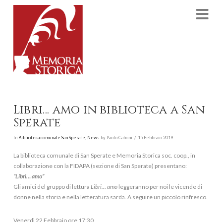
Na
Libri… amo in biblioteca a San
Sperate
In
Biblioteca comunale San Sperate
,
News
by Paolo Caboni
15 Febbraio 2019
La biblioteca comunale di San Sperate e Memoria Storica soc. coop., in
collaborazione con la FIDAPA (sezione di San Sperate) presentano:
“Libri… amo”
Gli amici del gruppo di lettura
Libri… amo
leggeranno per noi le vicende di
donne nella storia e nella letteratura sarda. A seguire un piccolo rinfresco.
Venerdì 22 Febbraio ore 17:30