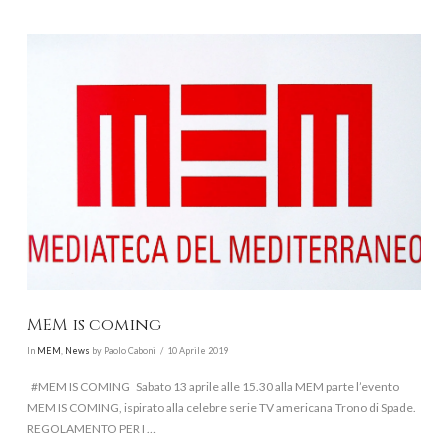
VIEW POST
MEM is coming
In
MEM
,
News
by Paolo Caboni
10 Aprile 2019
#MEM IS COMING Sabato 13 aprile alle 15.30 alla MEM parte l’evento
MEM IS COMING, ispirato alla celebre serie TV americana Trono di Spade.
REGOLAMENTO PER I …