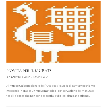
VIEW POST
Novità per il MURATS
In
News
by Paolo Caboni
13 Aprile 2019
Al Museo Unico Regionale dell’Arte Tessile Sarda di Samugheo stiamo
mettendo in pratica un nuovo metodo di conservazione dei manufatti
tessili d’epoca che non sono esposti al pubblico: pian piano stiamo …