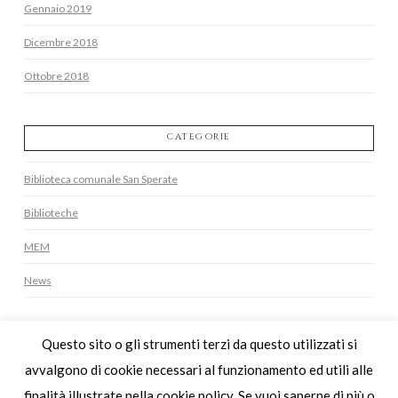
Gennaio 2019
Dicembre 2018
Ottobre 2018
CATEGORIE
Biblioteca comunale San Sperate
Biblioteche
MEM
News
Questo sito o gli strumenti terzi da questo utilizzati si
MEMORIA STORICA SOC.COOP.
avvalgono di cookie necessari al funzionamento ed utili alle
VIA DELL'ARTIGIANATO 18 - 09122 CAGLIARI | TEL 070241321 |
INFO@MEMORIASTORICA.EU |
finalità illustrate nella cookie policy. Se vuoi saperne di più o