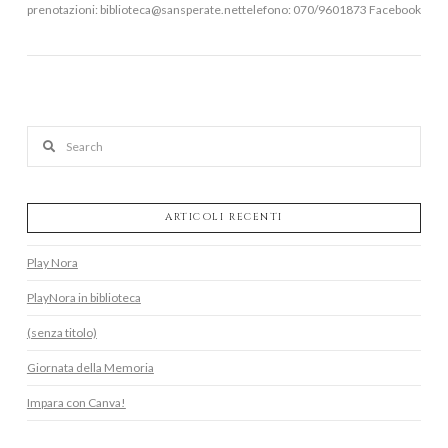
prenotazioni: biblioteca@sansperate.nettelefono: 070/9601873 Facebook
Search
ARTICOLI RECENTI
VIEW POST
Play Nora
PlayNora in biblioteca
(senza titolo)
Giornata della Memoria
Impara con Canva!